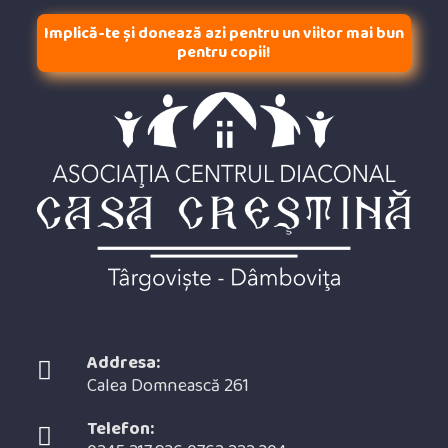
Implică-te și donează azi pentru un viitor mai bun
pentru copii!
Addresa:
Calea Domnească 261
Telefon: