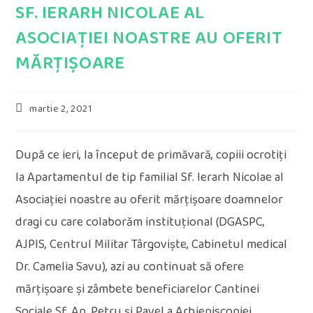
SF. IERARH NICOLAE AL
ASOCIAȚIEI NOASTRE AU OFERIT
MĂRȚIȘOARE
Post
martie 2, 2021
published:
După ce ieri, la început de primăvară, copiii ocrotiți
la Apartamentul de tip familial Sf. Ierarh Nicolae al
Asociației noastre au oferit mărțișoare doamnelor
dragi cu care colaborăm instituțional (DGASPC,
AJPIS, Centrul Militar Târgoviște, Cabinetul medical
Dr. Camelia Savu), azi au continuat să ofere
mărțișoare și zâmbete beneficiarelor Cantinei
Sociale Sf. Ap. Petru și Pavel a Arhiepiscopiei