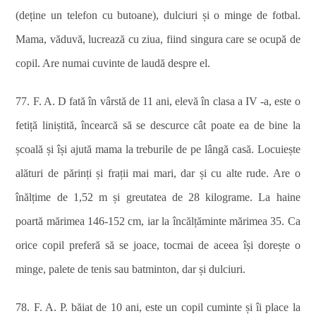
(deține un telefon cu butoane), dulciuri și o minge de fotbal.
Mama, văduvă, lucrează cu ziua, fiind singura care se ocupă de
copil. Are numai cuvinte de laudă despre el.
77. F. A. D fată în vârstă de 11 ani, elevă în clasa a IV -a, este o
fetiță liniștită, încearcă să se descurce cât poate ea de bine la
școală și își ajută mama la treburile de pe lângă casă. Locuiește
alături de părinți și frații mai mari, dar și cu alte rude. Are o
înălțime de 1,52 m și greutatea de 28 kilograme. La haine
poartă mărimea 146-152 cm, iar la încălțăminte mărimea 35. Ca
orice copil preferă să se joace, tocmai de aceea își dorește o
minge, palete de tenis sau batminton, dar și dulciuri.
78. F. A. P. băiat de 10 ani, este un copil cuminte și îi place la