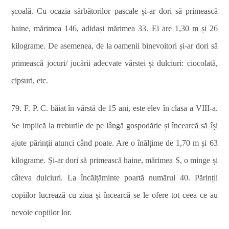
școală. Cu ocazia sărbătorilor pascale și-ar dori să primească
haine, mărimea 146, adidași mărimea 33. El are 1,30 m și 26
kilograme. De asemenea, de la oamenii binevoitori și-ar dori să
primească jocuri/ jucării adecvate vârstei și dulciuri: ciocolată,
cipsuri, etc.
79. F. P. C. băiat în vârstă de 15 ani, este elev în clasa a VIII-a.
Se implică la treburile de pe lângă gospodărie și încearcă să își
ajute părinții atunci când poate. Are o înălțime de 1,70 m și 63
kilograme. Și-ar dori să primească haine, mărimea S, o minge și
câteva dulciuri. La încălțăminte poartă numărul 40. Părinții
copiilor lucrează cu ziua și încearcă se le ofere tot ceea ce au
nevoie copiilor lor.