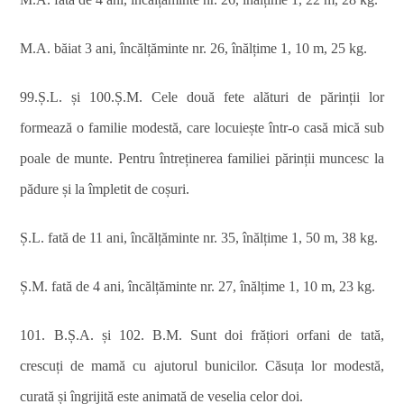
M.A. băiat 3 ani, încălțăminte nr. 26, înălțime 1, 10 m, 25 kg.
99.Ș.L. și 100.Ș.M. Cele două fete alături de părinții lor
formează o familie modestă, care locuiește într-o casă mică sub
poale de munte. Pentru întreținerea familiei părinții muncesc la
pădure și la împletit de coșuri.
Ș.L. fată de 11 ani, încălțăminte nr. 35, înălțime 1, 50 m, 38 kg.
Ș.M. fată de 4 ani, încălțăminte nr. 27, înălțime 1, 10 m, 23 kg.
101. B.Ș.A. și 102. B.M. Sunt doi frățiori orfani de tată,
crescuți de mamă cu ajutorul bunicilor. Căsuța lor modestă,
curată și îngrijită este animată de veselia celor doi.