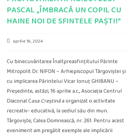
PASCAL „ÎMBRACĂ UN COPIL CU
HAINE NOI DE SFINTELE PAȘTI!”
Post
aprilie 16, 2024
published:
Cu binecuvântarea Înaltpreasfințitului Părinte
Mitropolit Dr. NIFON – Arhiepiscopul Târgoviștei și
cu implicarea Părintelui Vicar Ionuț GHIBANU –
Președinte, astăzi, 16 aprilie a.c., Asociația Centrul
Diaconal C
asa Creștină
a organizat o activitate
recreativ- educativă, la sediul său din mun.
Târgoviște, Calea Domnească, nr. 261. Pentru acest
eveniment am pregătit exemple ale implicării