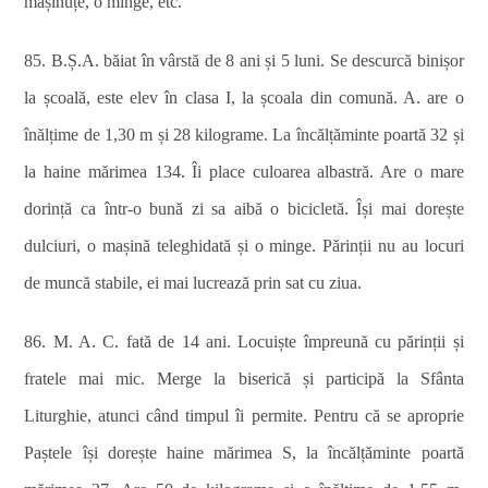
mașinuțe, o minge, etc.
85. B.Ș.A. băiat în vârstă de 8 ani și 5 luni. Se descurcă binișor
la școală, este elev în clasa I, la școala din comună. A. are o
înălțime de 1,30 m și 28 kilograme. La încălțăminte poartă 32 și
la haine mărimea 134. Îi place culoarea albastră. Are o mare
dorință ca într-o bună zi sa aibă o bicicletă. Își mai dorește
dulciuri, o mașină teleghidată și o minge. Părinții nu au locuri
de muncă stabile, ei mai lucrează prin sat cu ziua.
86. M. A. C. fată de 14 ani. Locuiște împreună cu părinții și
fratele mai mic. Merge la biserică și participă la Sfânta
Liturghie, atunci când timpul îi permite. Pentru că se aproprie
Paștele își dorește haine mărimea S, la încălțăminte poartă