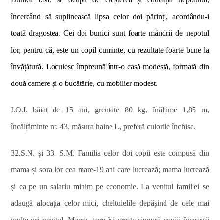
încercând să suplinească lipsa celor doi părinți, acordându-i
toată dragostea. Cei doi bunici sunt foarte mândrii de nepotul
lor, pentru că, este un copil cuminte, cu rezultate foarte bune la
învățătură. Locuiesc împreună într-o casă modestă, formată din
două camere și o bucătărie, cu mobilier modest.
I.O.I. băiat de 15 ani, greutate 80 kg, înălțime 1,85 m,
încălțăminte nr. 43, măsura haine L, preferă culorile închise.
32.S.N. și 33. S.M. Familia celor doi copii este compusă din
mama și sora lor cea mare-19 ani care lucrează; mama lucrează
și ea pe un salariu minim pe economie. La venitul familiei se
adaugă alocația celor mici, cheltuielile depășind de cele mai
multe ori venitul. Mama, care își crește singură copiii încearcă