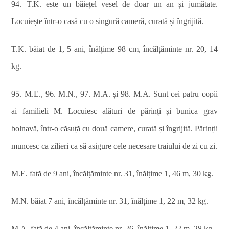
94. T.K. este un băiețel vesel de doar un an și jumătate.
Locuiește într-o casă cu o singură cameră, curată și îngrijită.
T.K. băiat de 1, 5 ani, înălțime 98 cm, încălțăminte nr. 20, 14
kg.
95. M.E., 96. M.N., 97. M.A. și 98. M.A. Sunt cei patru copii
ai familieli M. Locuiesc alături de părinți și bunica grav
bolnavă, într-o căsuță cu două camere, curată și îngrijită. Părinții
muncesc ca zilieri ca să asigure cele necesare traiului de zi cu zi.
M.E. fată de 9 ani, încălțăminte nr. 31, înălțime 1, 46 m, 30 kg.
M.N. băiat 7 ani, încălțăminte nr. 31, înălțime 1, 22 m, 32 kg.
M.A. fată de 4 ani, încălțăminte nr. 26, înălțime 1, 22 m, 28 kg.