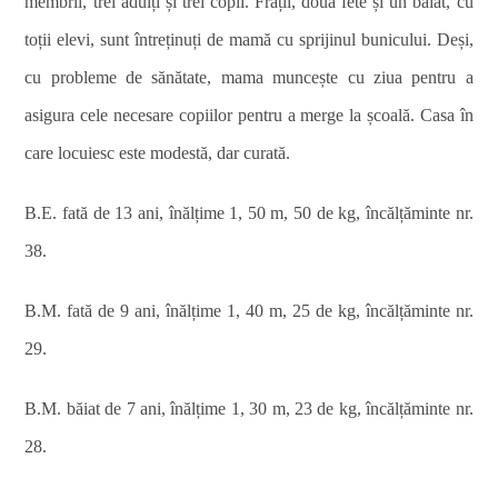
membrii, trei adulți și trei copii. Frații, două fete și un băiat, cu
toții elevi, sunt întreținuți de mamă cu sprijinul bunicului. Deși,
cu probleme de sănătate, mama muncește cu ziua pentru a
asigura cele necesare copiilor pentru a merge la școală. Casa în
care locuiesc este modestă, dar curată.
B.E. fată de 13 ani, înălțime 1, 50 m, 50 de kg, încălțăminte nr.
38.
B.M. fată de 9 ani, înălțime 1, 40 m, 25 de kg, încălțăminte nr.
29.
B.M. băiat de 7 ani, înălțime 1, 30 m, 23 de kg, încălțăminte nr.
28.