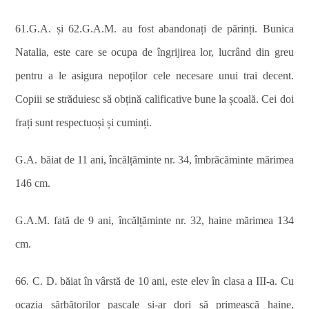
61.G.A. și 62.G.A.M. au fost abandonați de părinți. Bunica
Natalia, este care se ocupa de îngrijirea lor, lucrând din greu
pentru a le asigura nepoților cele necesare unui trai decent.
Copiii se străduiesc să obțină calificative bune la școală. Cei doi
frați sunt respectuoși și cuminți.
G.A. băiat de 11 ani, încălțăminte nr. 34, îmbrăcăminte mărimea
146 cm.
G.A.M. fată de 9 ani, încălțăminte nr. 32, haine mărimea 134
cm.
66. C. D. băiat în vârstă de 10 ani, este elev în clasa a III-a. Cu
ocazia sărbătorilor pascale și-ar dori să primească haine,