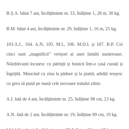
B.Ș.A. băiat 7 ani, încălțăminte nr. 33, înălțime 1, 28 m, 30 kg.
B.M. băiat 4 ani, încălțăminte nr. 29, înălțime 1, 16 m, 25 kg.
103.A.I., 104. A.N, 105. M.I., 106. M.D.I. și 107. B.P. Cei
cinci sunt „magnificii” verișori ai unei familii numeroase.
Năzdrăvanii locuiesc cu părinții și bunicii într-o casă curată și
îngrijită. Muncind cu ziua la pădure și la piatră, adulții reușesc
cu greu să pună pe masă cele necesare traiului zilnic.
A.I. fată de 4 ani, încălțăminte nr. 25, înălțime 98 cm, 23 kg.
A.N. fată de 2 ani, încălțăminte nr. 19, înălțime 89 cm, 19 kg.