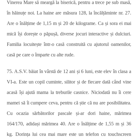
Vinerea Mare să meargă la biserică, pentru a trece pe sub masă,
în hăinuțe noi. La haine are măsura 128, la încălțăminte nr. 27.
Are o înălțime de 1,15 m și 20 de kilograme. Ca și sora ei mai
mică își dorește o păpușă, diverse jocuri interactive și dulciuri.
Familia locuitește într-o casă construită cu ajutorul oamenilor,
casă pe care o împarte cu alte rude.
75. A.S.V. băiat în vârstă de 12 ani și 6 luni, este elev în clasa a
VI-a. Este un copil cuminte, silitor și de fiecare dată când vine
acasă își ajută mama la treburile casnice. Niciodată nu îi cere
mamei să îi cumpere ceva, pentru că știe că nu are posibilitatea.
Cu ocazia sărbătorilor pascale și-ar dori haine, mărimea
164/170, adidași mărimea 40. Are o înălțime de 1,55 m și 36
kg. Dorința lui cea mai mare este un telefon cu touchscreen