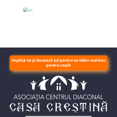
Implică-te și donează azi pentru un viitor mai bun
pentru copii!