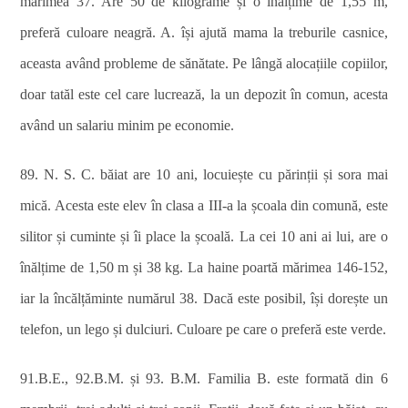
mărimea 37. Are 50 de kilograme și o înălțime de 1,55 m,
preferă culoare neagră. A. își ajută mama la treburile casnice,
aceasta având probleme de sănătate. Pe lângă alocațiile copiilor,
doar tatăl este cel care lucrează, la un depozit în comun, acesta
având un salariu minim pe economie.
89. N. S. C. băiat are 10 ani, locuiește cu părinții și sora mai
mică. Acesta este elev în clasa a III-a la școala din comună, este
silitor și cuminte și îi place la școală. La cei 10 ani ai lui, are o
înălțime de 1,50 m și 38 kg. La haine poartă mărimea 146-152,
iar la încălțăminte numărul 38. Dacă este posibil, își dorește un
telefon, un lego și dulciuri. Culoare pe care o preferă este verde.
91.B.E., 92.B.M. și 93. B.M. Familia B. este formată din 6