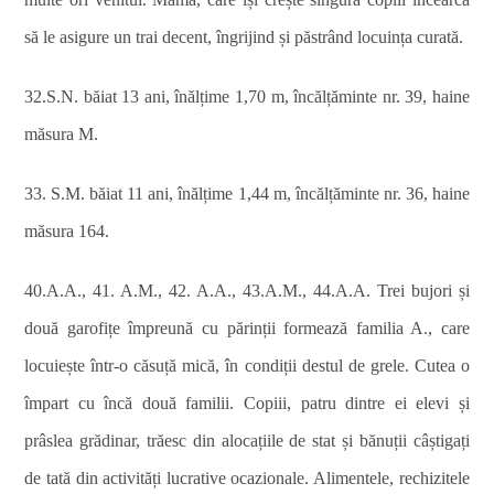
să le asigure un trai decent, îngrijind și păstrând locuința curată.
32.S.N. băiat 13 ani, înălțime 1,70 m, încălțăminte nr. 39, haine
măsura M.
33. S.M. băiat 11 ani, înălțime 1,44 m, încălțăminte nr. 36, haine
măsura 164.
40.A.A., 41. A.M., 42. A.A., 43.A.M., 44.A.A. Trei bujori și
două garofițe împreună cu părinții formează familia A., care
locuiește într-o căsuță mică, în condiții destul de grele. Cutea o
împart cu încă două familii. Copiii, patru dintre ei elevi și
prâslea grădinar, trăesc din alocațiile de stat și bănuții câștigați
de tată din activități lucrative ocazionale. Alimentele, rechizitele