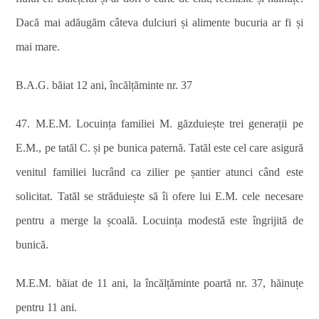
Dacă mai adăugăm câteva dulciuri și alimente bucuria ar fi și
mai mare.
B.A.G. băiat 12 ani, încălțăminte nr. 37
47. M.E.M. Locuința familiei M. găzduiește trei generații pe
E.M., pe tatăl C. și pe bunica paternă.
Tatăl
este cel care asigură
venitul familiei lucrând ca zilier pe șantier atunci când este
solicitat. Tatăl se străduiește să îi ofere lui E.M. cele necesare
pentru a merge la școală. Locuința modestă este îngrijită de
bunică.
M.E.M. băiat de 11 ani, la încălțăminte poartă nr. 37, hăinuțe
pentru 11 ani.