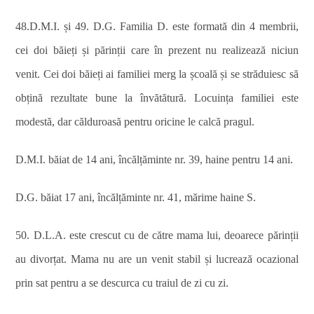
48.D.M.I. și 49. D.G. Familia D. este formată din 4 membrii,
cei doi băieți și părinții care în prezent nu realizează niciun
venit. Cei doi băieți ai familiei merg la școală și se străduiesc să
obțină rezultate bune la învătătură. Locuința familiei este
modestă, dar călduroasă pentru oricine le calcă pragul.
D.M.I. băiat de 14 ani, încălțăminte nr. 39, haine pentru 14 ani.
D.G. băiat 17 ani, încălțăminte nr. 41, mărime haine S.
50. D.L.A. este crescut cu de către mama lui, deoarece părinții
au divorțat. Mama nu are un venit stabil și lucrează ocazional
prin sat pentru a se descurca cu traiul de zi cu zi.