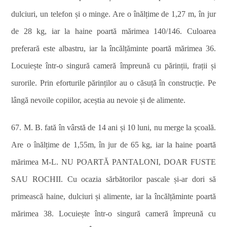
dulciuri, un telefon și o minge. Are o înălțime de 1,27 m, în jur
de 28 kg, iar la haine poartă mărimea 140/146. Culoarea
preferară este albastru, iar la încălțăminte poartă mărimea 36.
Locuiește într-o singură cameră împreună cu părinții, frații și
surorile. Prin eforturile părinților au o căsuță în construcție. Pe
lângă nevoile copiilor, aceștia au nevoie și de alimente.
67. M. B. fată în vârstă de 14 ani și 10 luni, nu merge la școală.
Are o înălțime de 1,55m, în jur de 65 kg, iar la haine poartă
mărimea M-L. NU POARTĂ PANTALONI, DOAR FUSTE
SAU ROCHII. Cu ocazia sărbătorilor pascale și-ar dori să
primească haine, dulciuri și alimente, iar la încălțăminte poartă
mărimea 38. Locuiește într-o singură cameră împreună cu