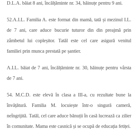
D.L.A. băiat 8 ani, încălțăminte nr. 34, hăinuțe pentru 9 ani.
52.A.I.L. Familia A. este format din mamă, tată și mezinul I.L.
de 7 ani, care aduce bucurie tuturor din din preajmă prin
zâmbetul lui copleșitor. Tatăl este cel care asigură venitul
familiei prin munca prestată pe șantier.
A.I.L. băiat de 7 ani, încălțăminte nr. 30, hăinuțe pentru vârsta
de 7 ani.
54. M.C.D. este elevă în clasa a III-a, cu rezultate bune la
învățătură. Familia M. locuiește într-o singură cameră,
neîngrijită. Tatăl, cel care aduce bănuții în casă lucrează ca zilier
în comunitate. Mama este casnică și se ocupă de educația fetiței.