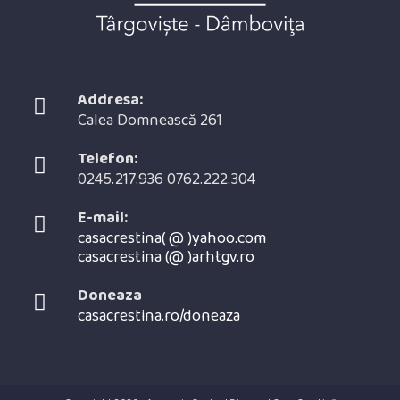
Addresa:
Calea Domnească 261
Telefon:
0245.217.936 0762.222.304
E-mail:
casacrestina( @ )yahoo.com
casacrestina (@ )arhtgv.ro
Opens
in
Doneaza
your
casacrestina.ro/doneaza
application