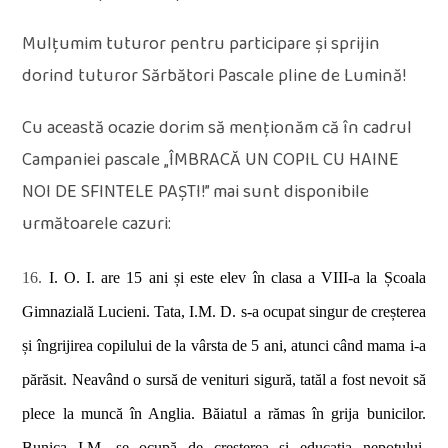
Mulțumim tuturor pentru participare și sprijin
dorind tuturor Sărbători Pascale pline de Lumină!
Cu această ocazie dorim să menționăm că în cadrul
Campaniei pascale „ÎMBRACĂ UN COPIL CU HAINE
NOI DE SFINTELE PAȘTI!” mai sunt disponibile
următoarele cazuri:
16.
I. O. I. are 15 ani și este elev în clasa a VIII-a la Școala
Gimnazială Lucieni. Tata, I.M. D. s-a ocupat singur de creșterea
și îngrijirea copilului de la vârsta de 5 ani, atunci când mama i-a
părăsit. Neavând o sursă de venituri sigură, tatăl a fost nevoit să
plece la muncă în Anglia. Băiatul a rămas în grija bunicilor.
Bunica I.M. se ocupă de creșterea și educația nepotului,