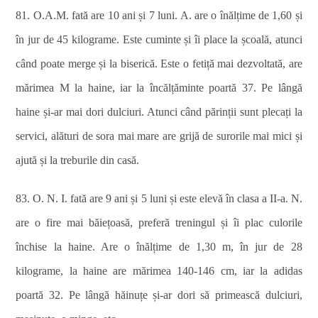
81. O.A.M. fată are 10 ani și 7 luni. A. are o înălțime de 1,60 și
în jur de 45 kilograme. Este cuminte și îi place la școală, atunci
când poate merge și la biserică. Este o fetiță mai dezvoltată, are
mărimea M la haine, iar la încălțăminte poartă 37. Pe lângă
haine și-ar mai dori dulciuri. Atunci când părinții sunt plecați la
servici, alături de sora mai mare are grijă de surorile mai mici și
ajută și la treburile din casă.
83. O. N. I. fată are 9 ani și 5 luni și este elevă în clasa a II-a. N.
are o fire mai băiețoasă, preferă treningul și îi plac culorile
închise la haine. Are o înălțime de 1,30 m, în jur de 28
kilograme, la haine are mărimea 140-146 cm, iar la adidas
poartă 32. Pe lângă hăinuțe și-ar dori să primească dulciuri,