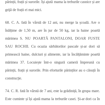
părinții, frații și surorile. Își ajută mama la treburile casnice și are
grijă de frații ei mai mici.
68. C. A. fată în vârstă de 12 ani, nu merge la școală. Are o
înălțime de 1,50 m, are în jur de 50 kg, iar la haine poartă
mărimea S. NU POARTĂ PANTALONI, DOAR FUSTE
SAU ROCHII. Cu ocazia sărbătorilor pascale și-ar dori să
primească haine, dulciuri și alimente, iar la încălțăminte poartă
mărimea 37. Locuiește într-o singură cameră împreună cu
părinții, frații și surorile. Prin eforturile părinților au o căsuță în
construcție.
74. C. R. fată în vârstă de 7 ani, este la grădiniță, în grupa mare.
Este cuminte și își ajută mama la treburile casei. Și-ar dori ca în