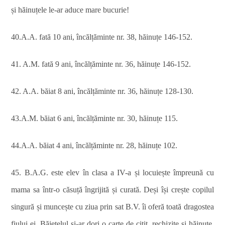
și hăinuțele le-ar aduce mare bucurie!
40.A.A. fată 10 ani, încălțăminte nr. 38, hăinuțe 146-152.
41. A.M. fată 9 ani, încălțăminte nr. 36, hăinuțe 146-152.
42. A.A. băiat 8 ani, încălțăminte nr. 36, hăinuțe 128-130.
43.A.M. băiat 6 ani, încălțăminte nr. 30, hăinuțe 115.
44.A.A. băiat 4 ani, încălțăminte nr. 28, hăinuțe 102.
45. B.A.G. este elev în clasa a IV-a și locuiește împreună cu
mama sa într-o căsuță îngrijită și curată. Deși își crește copilul
singură și muncește cu ziua prin sat B.V. îi oferă toată dragostea
fiului ei. Băiețelul și-ar dori o carte de citit, rechizite și hăinuțe.