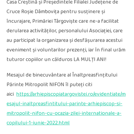
Casa Creștină și Președintele Filialei Județene de
Cruce Roșie Dâmbovița pentru susținere și
încurajare, Primăriei Târgoviște care ne-a facilitat
derularea activităților, personalului Asociației, care
au participat la organizarea și desfășurarea acestui
eveniment și voluntarilor prezenți, iar în final urăm
tuturor copiilor un călduros LA MULȚI ANI!
Mesajul de binecuvântare al Înaltpreasfințitului
Părinte Mitropolit NIFON îl puteți citi
aici
https://arhiepiscopiatargovistei.ro/evidentiate/m
esajul-inaltpreasfintitului-parinte-arhiepiscop-si-
mitropolit-nifon-cu-ocazia-zilei-internationale-a-
copilului-1-iunie-2022.html