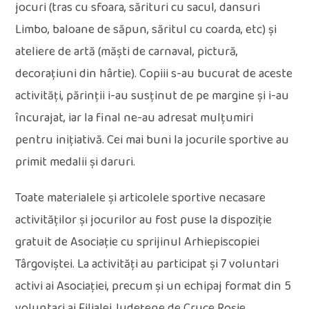
jocuri (tras cu sfoara, sărituri cu sacul, dansuri
Limbo, baloane de săpun, săritul cu coarda, etc) și
ateliere de artă (măști de carnaval, pictură,
decorațiuni din hârtie). Copiii s-au bucurat de aceste
activități, părinții i-au susținut de pe margine și i-au
încurajat, iar la final ne-au adresat mulțumiri
pentru inițiativă. Cei mai buni la jocurile sportive au
primit medalii și daruri.
Toate materialele și articolele sportive necasare
activităților și jocurilor au fost puse la dispoziție
gratuit de Asociație cu sprijinul Arhiepiscopiei
Târgoviștei. La activități au participat și 7 voluntari
activi ai Asociației, precum și un echipaj format din 5
voluntari ai Filialei Județene de Cruce Roșie