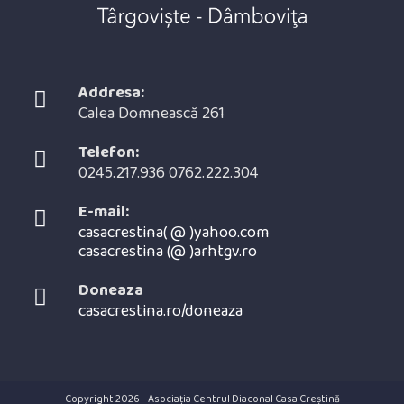
Addresa:
Calea Domnească 261
Telefon:
0245.217.936 0762.222.304
E-mail:
casacrestina( @ )yahoo.com
casacrestina (@ )arhtgv.ro
Opens
in
Doneaza
your
casacrestina.ro/doneaza
application
Copyright 2026 - Asociația Centrul Diaconal Casa Creștină