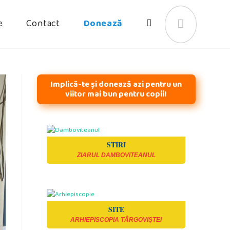
e
Contact
Donează
Toggle
website
Implică-te și donează azi pentru un
viitor mai bun pentru copii!
search
STIRI
ZIARUL DAMBOVITEANUL
SITE
ARHIEPISCOPIA TÂRGOVIȘTEI