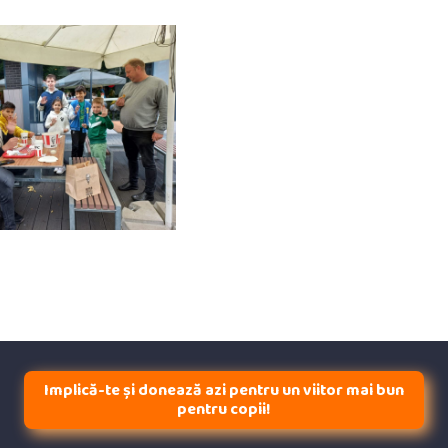
Implică-te și donează azi pentru un viitor mai bun
pentru copii!