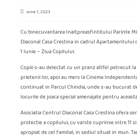
Post
iunie 1, 2023
published:
Cu binecuvantarea Inaltpreasfintitului Parinte Mit
Diaconal Casa Crestina in cadrul Apartamentului de 
1 Iunie – Ziua Copilului.
Copiii s-au delectat cu un pranz altfel petrecut la 
prietenii lor, apoi au mers la Cinema Independent
continuat in Parcul Chindia, unde s-au bucurat de 
locurile de joaca special amenajate pentru aceasta 
Asociatia Centrul Diaconal Casa Crestina ofera servi
protectie a copilului, cu varste cuprinse intre 11 s
apropiat de cel familial, in sediul situat in mun. T