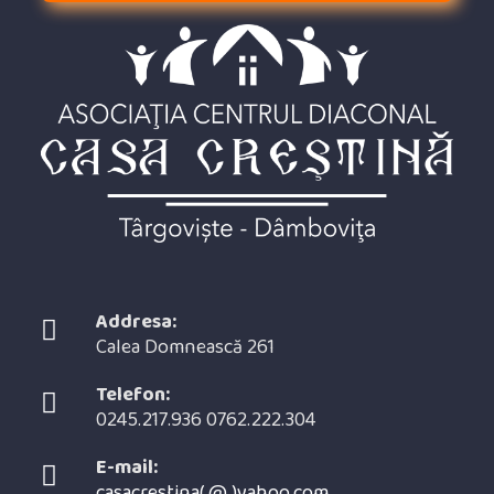
Addresa:
Calea Domnească 261
Telefon:
0245.217.936 0762.222.304
E-mail:
casacrestina( @ )yahoo.com