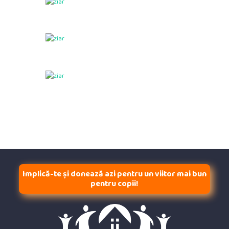
Implică-te și donează azi pentru un viitor mai bun
pentru copii!