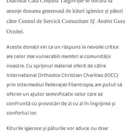
Diaconal Casa Creștină Târgoviște se bucură să
anunțe donarea generoasă de kituri igienice și pături
către Centrul
de Servicii Comunitare
Sf. Andrei
Gura
Ocnitei.
Aceste donații vin ca un răspuns la nevoile critice
ale celor mai vulnerabili membri ai comunității
noastre. Cu sprijinul
material
oferit de către
International Orthodox Christian Charities (IOCC)
prin intermediul Federației Filantropia, am putut să
oferim
un
aju
tor
semnificativ celor care se
confruntă cu provocări de zi cu zi în îngrijirea și
confortul lor.
Kiturile igienice și păturile vor aduce nu doar