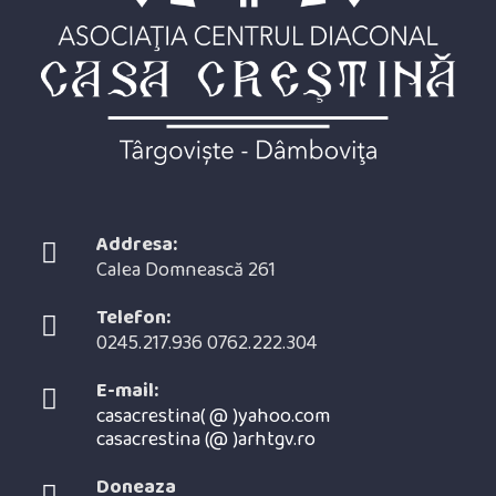
Addresa:
Calea Domnească 261
Telefon:
0245.217.936 0762.222.304
E-mail:
casacrestina( @ )yahoo.com
casacrestina (@ )arhtgv.ro
Opens
in
Doneaza
your