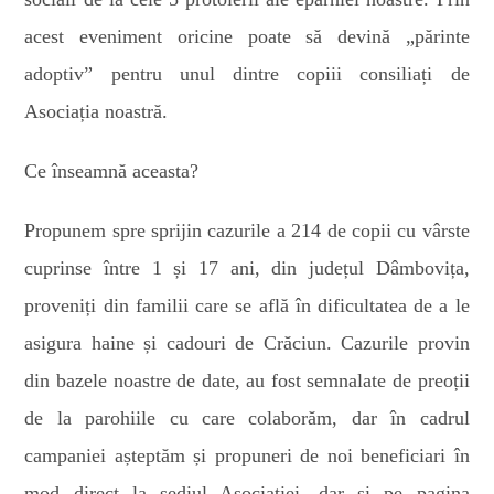
acest eveniment oricine poate să devină „părinte
adoptiv” pentru unul dintre copiii consiliați de
Asociația noastră.
Ce înseamnă aceasta?
Propunem spre sprijin cazurile a 214
de
copii cu vârste
cuprinse între 1 și 17 ani, din județul Dâmbovița,
proveniți din familii care se află în dificultatea de a le
asigura haine și cadouri de Crăciun. Cazurile provin
din bazele noastre de date, au fost semnalate de preoții
de la parohiile cu care colaborăm, dar în cadrul
campaniei așteptăm și propuneri de noi beneficiari în
mod direct la sediul Asociației, dar și pe pagina