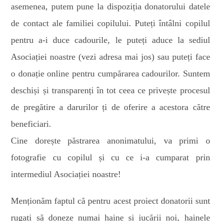
asemenea, putem pune la dispoziția donatorului datele
de contact ale familiei copilului. Puteți întâlni copilul
pentru a-i duce cadourile, le puteți aduce la sediul
Asociației noastre (vezi adresa mai jos) sau puteți face
o donație online pentru cumpărarea cadourilor. Suntem
deschiși și transparenți în tot ceea ce privește procesul
de pregătire a darurilor ți de oferire a acestora către
beneficiari.
Cine dorește păstrarea anonimatului, va primi o
fotografie cu copilul și cu ce i-a cumparat prin
intermediul Asociației noastre!
Menționăm faptul că pentru acest proiect donatorii sunt
rugați să doneze numai haine și jucării noi, hainele