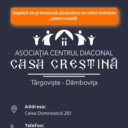
Implică-te și donează azi pentru un viitor mai bun
pentru copii!
Addresa:
Calea Domnească 261
Telefon: