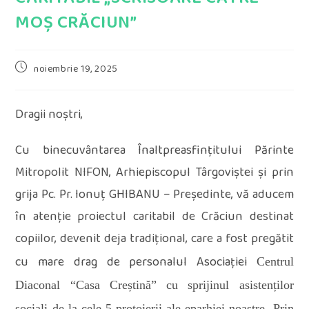
MOȘ CRĂCIUN”
Post
noiembrie 19, 2025
published:
Dragii noștri,
Cu binecuvântarea Înaltpreasfințitului Părinte
Mitropolit NIFON, Arhiepiscopul Târgoviștei și prin
grija Pc. Pr. Ionuț GHIBANU – Președinte, vă aducem
în atenție proiectul caritabil de Crăciun destinat
copiilor, devenit deja tradițional, care a fost pregătit
cu mare drag de personalul Asociației
Centrul
Diaconal “Casa Creștină” cu sprijinul asistenților
sociali de la cele 5 protoierii ale eparhiei noastre.
Prin