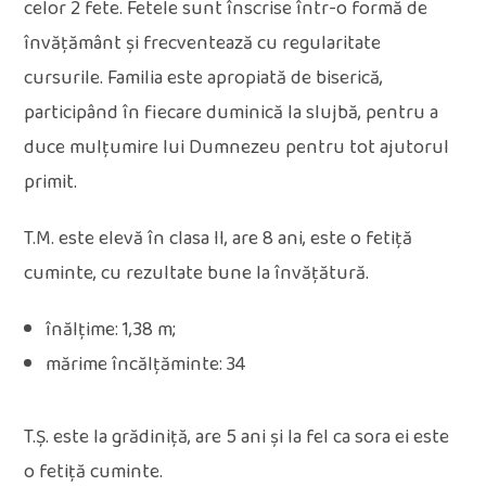
celor 2 fete. Fetele sunt înscrise într-o formă de
învăţământ şi frecventează cu regularitate
cursurile. Familia este apropiată de biserică,
participând în fiecare duminică la slujbă, pentru a
duce mulţumire lui Dumnezeu pentru tot ajutorul
primit.
T.M. este elevă în clasa II, are 8 ani, este o fetiță
cuminte, cu rezultate bune la învățătură.
înălţime: 1,38 m;
mărime încălţăminte: 34
T.Ș. este la grădiniță, are 5 ani și la fel ca sora ei este
o fetiță cuminte.