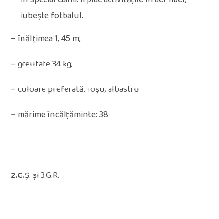
în special câinii. Îi plac activitățile în aer liber,
iubește fotbalul.
– înălțimea 1, 45 m;
– greutate 34 kg;
– culoare preferată: roșu, albastru
–
mărime încălțăminte: 38
2.G.
Ș. și 3.G.R.