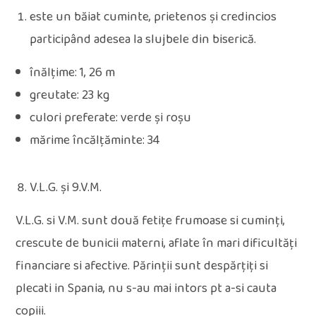
este un băiat cuminte, prietenos și credincios
participând adesea la slujbele din biserică.
înălțime: 1, 26 m
greutate: 23 kg
culori preferate: verde și roșu
mărime încălțăminte: 34
V.L.G. și 9.V.M.
V.L.G. si V.M. sunt două fetițe frumoase si cuminți,
crescute de bunicii materni, aflate în mari dificultăți
financiare si afective. Părinții sunt despărțiți si
plecati in Spania, nu s-au mai intors pt a-si cauta
copiii.