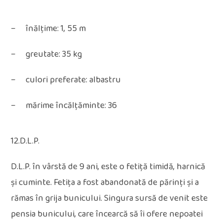
– înălțime: 1, 55 m
– greutate: 35 kg
– culori preferate: albastru
– mărime încălțăminte: 36
12.D.L.P.
D.L.P. în vârstă de 9 ani, este o fetiță timidă, harnică
și cuminte. Fetița a fost abandonată de părinți și a
rămas în grija bunicului. Singura sursă de venit este
pensia bunicului, care încearcă să îi ofere nepoatei