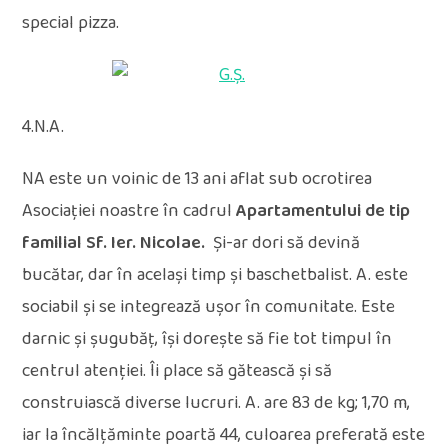
special pizza.
4.N.A.
NA este un voinic de 13 ani aflat sub ocrotirea
Asociației noastre în cadrul
Apartament
ului
de tip
familial
Sf. Ier. Nicolae.
Și-ar dori să devină
bucătar, dar în același timp și baschetbalist. A. este
sociabil și se integrează ușor în comunitate. Este
darnic și șugubăț, își dorește să fie tot timpul în
centrul atenției. Îi place să gătească și să
construiască diverse lucruri. A. are 83 de kg; 1,70 m,
iar la încălțăminte poartă 44, culoarea preferată este