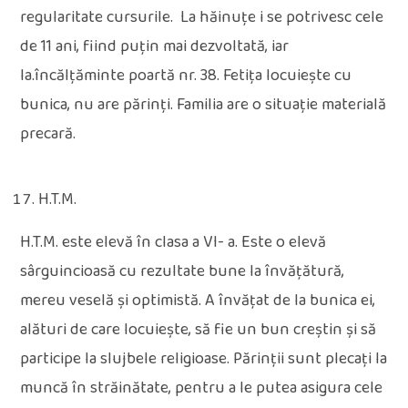
regularitate cursurile. La hăinuțe i se potrivesc cele
de 11 ani, fiind puțin mai dezvoltată, iar
la.încălțăminte poartă nr. 38. Fetița locuiește cu
bunica, nu are părinți. Familia are o situație materială
precară.
H.T.M.
H.T.M. este elevă în clasa a VI- a. Este o elevă
sârguincioasă cu rezultate bune la învățătură,
mereu veselă și optimistă. A învățat de la bunica ei,
alături de care locuiește, să fie un bun creștin și să
participe la slujbele religioase. Părinții sunt plecați la
muncă în străinătate, pentru a le putea asigura cele