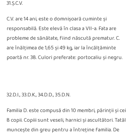
31.Ș.C.V.
C.V. are 14 ani, este o domnișoară cuminte și
responsabilă. Este elevă în clasa a VII-a. Fata are
probleme de sănătate, fiind născută prematur. C.
are înălțimea de 1,65 și 49 kg, iar la încălțăminte
poartă nr. 38. Culori preferate: portocaliu și negru.
32.D.I., 33.D.K., 34.D.D., 35.D.N.
Familia D. este compusă din 10 membri, părinții și cei
8 copii. Copiii sunt veseli, harnici și ascultători. Tatăl
muncește din greu pentru a întreține familia. De