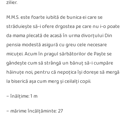
zilier.
M.M.S. este foarte iubită de bunica ei care se
străduiește să-i ofere drgostea pe care nu i-o poate
da mama plecată de acasă în urma divorțului Din
pensia modestă asigură cu greu cele necesare
micuței. Acum în pragul sărbătorilor de Paște se
gândește cum să strângă un bănuț să-i cumpăre
hăinuțe noi, pentru că nepoțica își doreșe să mergă
la biserică așa cum merg și ceilalți copii.
– înălțime: 1 m
– mărime încălțăminte: 27