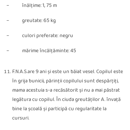
– înălțime: 1, 75 m
– greutate: 65 kg
– culori preferate: negru
– mărime încălțăminte: 45
F.N.A.S.are 9 ani și este un băiat vesel. Copilul este
în grija bunicii, părinții copilului sunt despărțiți,
mama acestuia s-a recăsătorit și nu a mai păstrat
legătura cu copilul. În ciuda greutăților A. învață
bine la școală și participă cu regularitate la
cursuri.