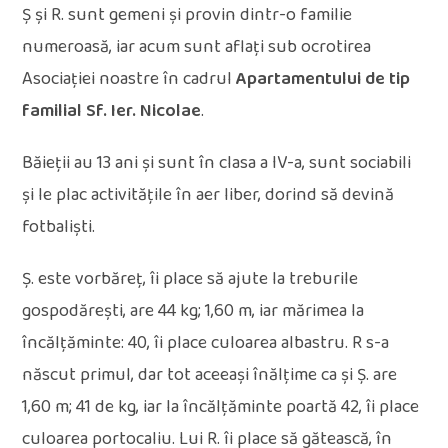
Ș și R. sunt gemeni și provin dintr-o familie
numeroasă, iar acum sunt aflați sub ocrotirea
Asociației noastre în cadrul
Apartament
ului
de tip
familial
Sf. Ier. Nicolae
.
Băieții au 13 ani și sunt în clasa a IV-a, sunt sociabili
și le plac activitățile în aer liber, dorind să devină
fotbaliști.
Ș. este vorbăreț, îi place să ajute la treburile
gospodărești, are 44 kg; 1,60 m, iar mărimea la
încălțăminte: 40, îi place culoarea albastru. R s-a
născut primul, dar tot aceeași înălțime ca și Ș. are
1,60 m; 41 de kg, iar la încălțăminte poartă 42, îi place
culoarea portocaliu. Lui R. îi place să gătească, în