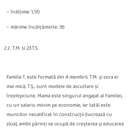
– înălțime: 1,50
– mărime încălțăminte: 36
T.M. si 23.T.S.
Familia T. este formată din 4 membrii. T.M. și sora ei
mai mică, T.Ș., sunt modele de ascultare și
înțelepciune. Mama este singurul angajat al familiei,
cu un salariu minim pe economie, iar tatăl este
muncitor necalificat în construcții (lucrează cu
ziua), ambii părinți se ocupă de creşterea şi educarea