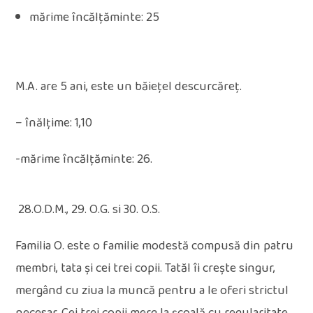
mărime încălţăminte: 25
M.A. are 5 ani, este un băiețel descurcăreț.
– înălţime: 1,10
-mărime încălţăminte: 26.
28.O.D.M., 29. O.G. si 30. O.S.
Familia O. este o familie modestă compusă din patru
membri, tata și cei trei copii. Tatăl îi crește singur,
mergând cu ziua la muncă pentru a le oferi strictul