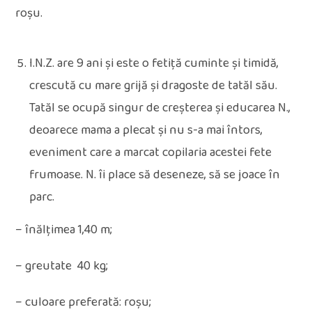
roșu.
I.N.Z. are 9 ani și este o fetiță cuminte și timidă,
crescută cu mare grijă și dragoste de tatăl său.
Tatăl se ocupă singur de creșterea și educarea N.,
deoarece mama a plecat și nu s-a mai întors,
eveniment care a marcat copilaria acestei fete
frumoase. N. îi place să deseneze, să se joace în
parc.
– înălțimea 1,40 m;
– greutate 40 kg;
– culoare preferată: roșu;