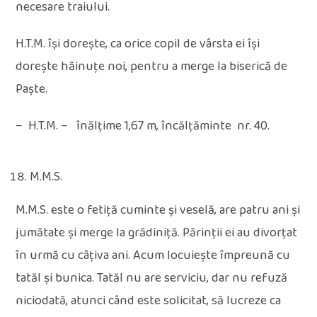
necesare traiului.
H.T.M. își dorește, ca orice copil de vârsta ei își
dorește hăinuțe noi, pentru a merge la biserică de
Paște.
– H.T.M. – înălțime 1,67 m, încălțăminte nr. 40.
M.M.S.
M.M.S. este o fetiță cuminte și veselă, are patru ani și
jumătate și merge la grădiniță. Părinții ei au divorțat
în urmă cu câțiva ani. Acum locuiește împreună cu
tatăl și bunica. Tatăl nu are serviciu, dar nu refuză
niciodată, atunci când este solicitat, să lucreze ca