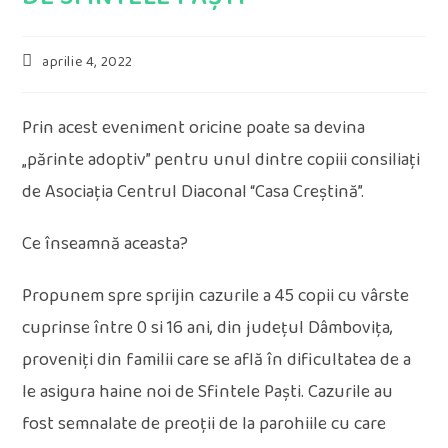
Post
aprilie 4, 2022
published:
Prin acest eveniment oricine poate sa devina
„părinte adoptiv” pentru unul dintre copiii consiliați
de Asociația Centrul Diaconal “Casa Creștină”.
Ce înseamnă aceasta?
Propunem spre sprijin cazurile a 45 copii cu vârste
cuprinse între 0 si 16 ani, din județul Dâmbovița,
proveniți din familii care se află în dificultatea de a
le asigura haine noi de Sfintele Paști. Cazurile au
fost semnalate de preoții de la parohiile cu care