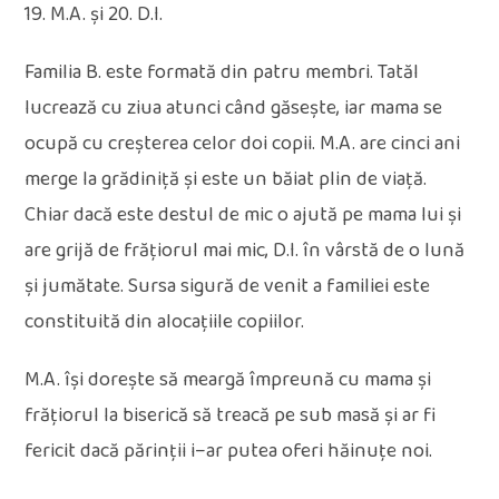
19. M.A. și 20. D.I.
Familia B. este formată din patru membri. Tatăl
lucrează cu ziua atunci când găsește, iar mama se
ocupă cu creșterea celor doi copii. M.A. are cinci ani
merge la grădiniță și este un băiat plin de viață.
Chiar dacă este destul de mic o ajută pe mama lui și
are grijă de frățiorul mai mic, D.I. în vârstă de o lună
și jumătate. Sursa sigură de venit a familiei este
constituită din alocațiile copiilor.
M.A. își dorește să meargă împreună cu mama și
frățiorul la biserică să treacă pe sub masă și ar fi
fericit dacă părinții i–ar putea oferi hăinuțe noi.