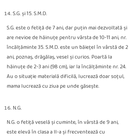
S.G. și 15. S.M.D.
S.G. este o fetiță de 7 ani, dar puțin mai dezvoltată și
are nevioe de hăinuțe pentru vârsta de 10-11 ani, nr.
încălțăminte 35. S.M.D. este un băiețel în vârstă de 2
ani, poznaș, drăgălaș, vesel și curios. Poartă la
hăinuțe de 2-3 ani (98 cm), iar la încălțăminte nr. 24.
Au o situație materială dificilă, lucrează doar soțul,
mama lucrează cu ziua pe unde găsește.
N.G.
N.G. o fetiță veselă și cuminte, în vârstă de 9 ani,
este elevă în clasa a II-a și frecventează cu