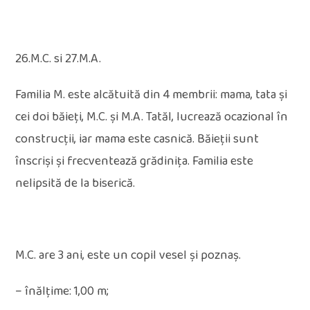
26.M.C. si 27.M.A.
Familia M. este alcătuită din 4 membrii: mama, tata și
cei doi băieți, M.C. și M.A. Tatăl, lucrează ocazional în
construcții, iar mama este casnică. Băieții sunt
înscriși și frecventează grădinița. Familia este
nelipsită de la biserică.
M.C. are 3 ani, este un copil vesel și poznaș.
– înălţime: 1,00 m;