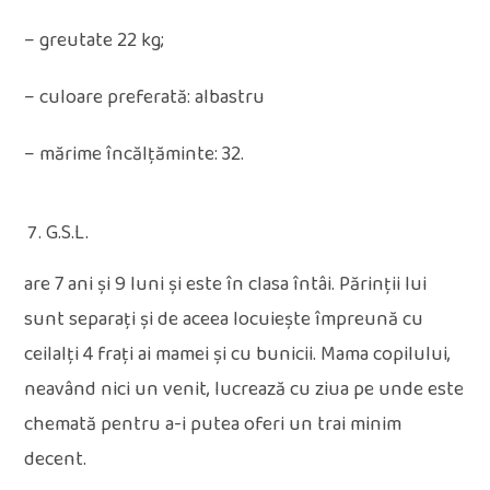
– greutate 22 kg;
– culoare preferată: albastru
– mărime încălțăminte: 32.
G.S.L.
are 7 ani și 9 luni și este în clasa întâi. Părinții lui
sunt separați și de aceea locuiește împreună cu
ceilalți 4 frați ai mamei și cu bunicii. Mama copilului,
neavând nici un venit, lucrează cu ziua pe unde este
chemată pentru a-i putea oferi un trai minim
decent.