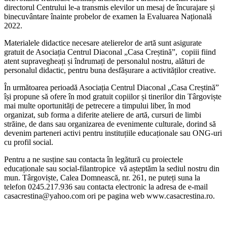
directorul Centrului le-a transmis elevilor un mesaj de încurajare și
binecuvântare înainte probelor de examen la Evaluarea Națională
2022.
Materialele didactice necesare atelierelor de artă sunt asigurate
gratuit de Asociația Centrul Diaconal „Casa Creștină”, copiii fiind
atent supravegheați și îndrumați de personalul nostru, alături de
personalul didactic, pentru buna desfășurare a activităților creative.
În următoarea perioadă Asociația Centrul Diaconal „Casa Creștină”
își propune să ofere în mod gratuit copiilor și tinerilor din Târgoviște
mai multe oportunități de petrecere a timpului liber, în mod
organizat, sub forma a diferite ateliere de artă, cursuri de limbi
străine, de dans sau organizarea de evenimente culturale, dorind să
devenim parteneri activi pentru instituțiile educaționale sau ONG-uri
cu profil social.
Pentru a ne susține sau contacta în legătură cu proiectele
educaționale sau social-filantropice vă așteptăm la sediul nostru din
mun. Târgoviște, Calea Domnească, nr. 261, ne puteți suna la
telefon 0245.217.936 sau contacta electronic la adresa de e-mail
casacrestina@yahoo.com ori pe pagina web www.casacrestina.ro.