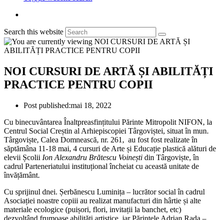
Search this website
NOI CURSURI DE ARTĂ ȘI ABILITĂȚI
PRACTICE PENTRU COPII
Post published:
mai 18, 2022
Cu binecuvântarea Înaltpreasfințitului Părinte Mitropolit NIFON, la
Centrul Social Creștin al Arhiepiscopiei Târgoviștei, situat în mun.
Târgoviște, Calea Domnească, nr. 261, au fost fost realizate în
săptămâna 11-18 mai, 4 cursuri de Arte și Educație plastică alături de
elevii Școlii
Ion Alexandru Brătescu Voinești
din Târgoviște, în
cadrul Parteneriatului instituțional încheiat cu această unitate de
învățământ.
Cu sprijinul dnei. Șerbănescu Luminița – lucrător social în cadrul
Asociației noastre copiii au realizat manufacturi din hârtie și alte
materiale ecologice (puișori, flori, invitații la banchet, etc)
dezvoltând frumoase abilități artistice, iar Părintele Adrian Rada –