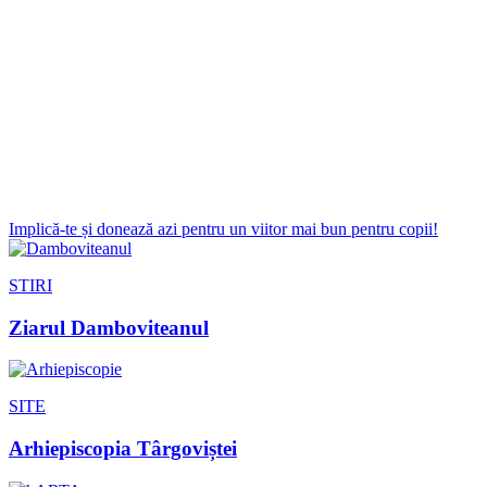
Implică-te și donează azi pentru un viitor mai bun pentru copii!
STIRI
Ziarul Damboviteanul
SITE
Arhiepiscopia Târgoviștei