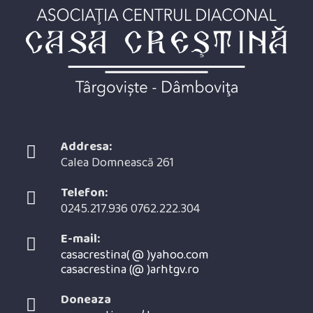
Addresa:
Calea Domnească 261
Telefon:
0245.217.936 0762.222.304
E-mail:
casacrestina( @ )yahoo.com
casacrestina (@ )arhtgv.ro
Opens
in
Doneaza
your