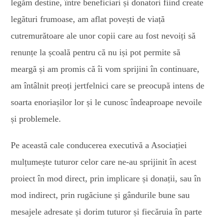
legăm destine, între beneficiari și donatori fiind create
legături frumoase, am aflat povești de viață
cutremurătoare ale unor copii care au fost nevoiți să
renunțe la școală pentru că nu iși pot permite să
meargă și am promis că îi vom sprijini în continuare,
am întâlnit preoți jertfelnici care se preocupă intens de
soarta enoriașilor lor și le cunosc îndeaproape nevoile
și problemele.
Pe această cale conducerea executivă a Asociației
mulțumește tuturor celor care ne-au sprijinit în acest
proiect în mod direct, prin implicare și donații, sau în
mod indirect, prin rugăciune și gândurile bune sau
mesajele adresate și dorim tuturor și fiecăruia în parte