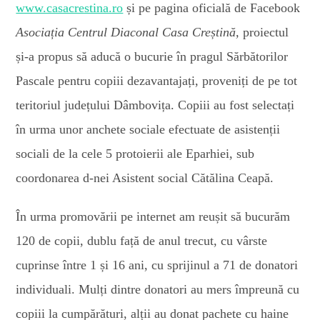
www.casacrestina.ro
și pe pagina oficială de Facebook
Asociația Centrul Diaconal Casa Creștină,
proiectul
și-a propus să aducă o bucurie în pragul Sărbătorilor
Pascale pentru copiii dezavantajați, proveniți de pe tot
teritoriul județului Dâmbovița. Copiii au fost selectați
în urma unor anchete sociale efectuate de asistenții
sociali de la cele 5 protoierii ale Eparhiei, sub
coordonarea d-
n
ei Asistent social Cătălina Ceapă.
În urma promovării pe internet am reușit să bucurăm
120 de copii, dublu față de anul trecut, cu vârste
cuprinse între 1 și 16 ani, cu sprijinul a 71 de donatori
individuali. Mulți dintre donatori au mers împreună cu
copiii la cumpărături, alții au donat pachete cu haine