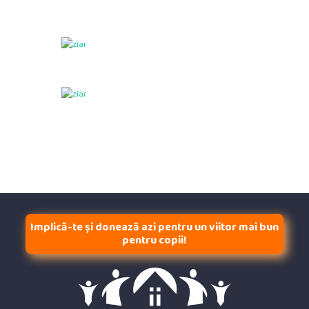
Implică-te și donează azi pentru un viitor mai bun
pentru copii!