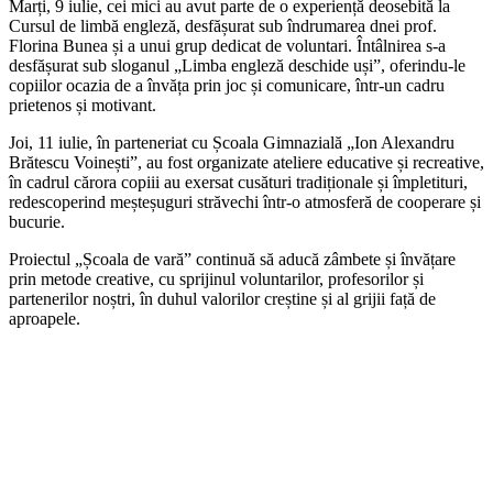
Marți, 9 iulie, cei mici au avut parte de o experiență deosebită la
Cursul de limbă engleză, desfășurat sub îndrumarea dnei prof.
Florina Bunea și a unui grup dedicat de voluntari. Întâlnirea s-a
desfășurat sub sloganul „Limba engleză deschide uși”, oferindu-le
copiilor ocazia de a învăța prin joc și comunicare, într-un cadru
prietenos și motivant.
Joi, 11 iulie, în parteneriat cu Școala Gimnazială „Ion Alexandru
Brătescu Voinești”, au fost organizate ateliere educative și recreative,
în cadrul cărora copiii au exersat cusături tradiționale și împletituri,
redescoperind meșteșuguri străvechi într-o atmosferă de cooperare și
bucurie.
Proiectul „Școala de vară” continuă să aducă zâmbete și învățare
prin metode creative, cu sprijinul voluntarilor, profesorilor și
partenerilor noștri, în duhul valorilor creștine și al grijii față de
aproapele.