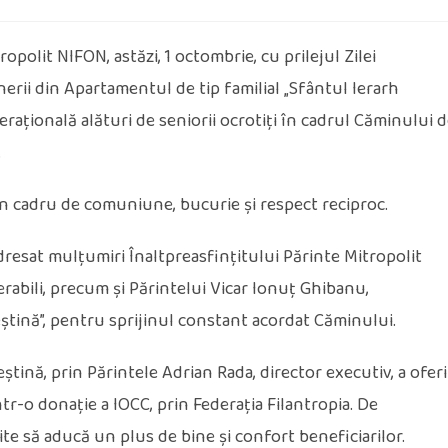
polit NIFON, astăzi, 1 octombrie, cu prilejul Zilei
inerii din Apartamentul de tip familial „Sfântul Ierarh
erațională alături de seniorii ocrotiți în cadrul Căminului 
.
n cadru de comuniune, bucurie și respect reciproc.
dresat mulțumiri Înaltpreasfințitului Părinte Mitropolit
rabili, precum și Părintelui Vicar Ionuț Ghibanu,
eștină”, pentru sprijinul constant acordat Căminului.
eștină, prin Părintele Adrian Rada, director executiv, a oferi
intr-o donație a IOCC, prin Federația Filantropia. De
te să aducă un plus de bine și confort beneficiarilor.