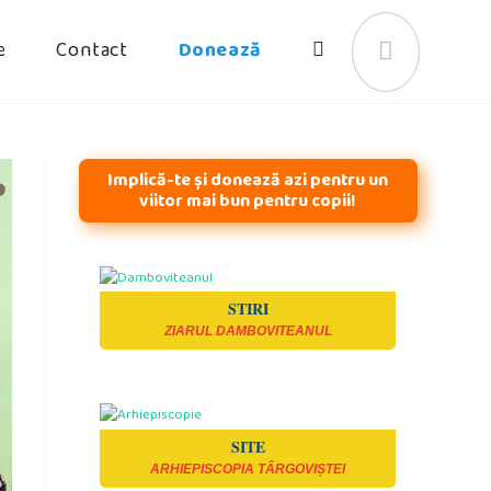
e
Contact
Donează
Toggle
website
Implică-te și donează azi pentru un
viitor mai bun pentru copii!
search
STIRI
ZIARUL DAMBOVITEANUL
SITE
ARHIEPISCOPIA TÂRGOVIȘTEI