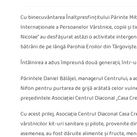
published:
Cu binecuvântarea Înaltpresfințitului Părinte Mitro
Internaționale a Persoanelor Vârstnice, copiii și t
Nicolae” au desfășurat astăzi o activitate intergen
bătrâni de pe lângă Parohia Eroilor din Târgoviște
Întâlnirea a adus împreună două generații, într-u
Părintele Daniel Bălăjel, managerul Centrului, a a
Nifon pentru purtarea de grijă arătată celor vulne
președintele Asociației Centrul Diaconal „Casa Cr
Cu acest prilej, Asociația Centrul Diaconal Casa Cr
vârstnicilor kit-uri sanitare și pilote, provenite d
asemenea, au fost dăruite alimente și fructe, meni