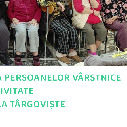
A PERSOANELOR VÂRSTNICE
IVITATE
LA TÂRGOVIȘTE